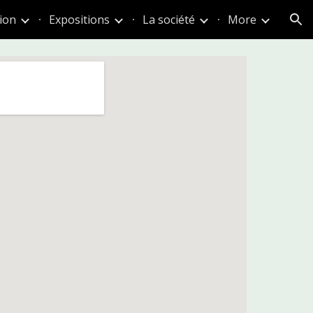
ion
Expositions
La société
More
ion