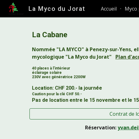
La Myco du Jorat
Accueil
Myco 
Sk
La C
Nommée "LA MYCO" à Penezy-sur-Yens, elle
mycologique "La Myco du Jorat"
Plan d'ac
40 places à l'intérieur
éclairage solaire
230V avec génératrice 2200W
Location: CHF 200.- la journée
Caution pour la clé CHF 50.-
Pas de location entre le 15 novembre et le 1
Contrat de l
Réservation:
yvan.dei