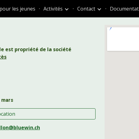
pour les jeunes
Activités
Contact
Documentat
ip to main content
Skip to navigat
abane
 est propriété de la société
cès
5 mars
ocation
llon@bluewin.ch